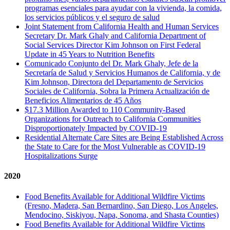
programas esenciales para ayudar con la vivienda, la comida,
los servicios públicos y el seguro de salud
Joint Statement from California Health and Human Services
Secretary Dr. Mark Ghaly and California Department of
Social Services Director Kim Johnson on First Federal
Update in 45 Years to Nutrition Benefits
Comunicado Conjunto del Dr. Mark Ghaly, Jefe de la
Secretaría de Salud y Servicios Humanos de California, y de
Kim Johnson, Directora del Departamento de Servicios
Sociales de California, Sobra la Primera Actualización de
Beneficios Alimentarios de 45 Años
$17.3 Million Awarded to 110 Community-Based
Organizations for Outreach to California Communities
Disproportionately Impacted by COVID-19
Residential Alternate Care Sites are Being Established Across
the State to Care for the Most Vulnerable as COVID-19
Hospitalizations Surge
2020
Food Benefits Available for Additional Wildfire Victims
(Fresno, Madera, San Bernardino, San Diego, Los Angeles,
Mendocino, Siskiyou, Napa, Sonoma, and Shasta Counties)
Food Benefits Available for Additional Wildfire Victims