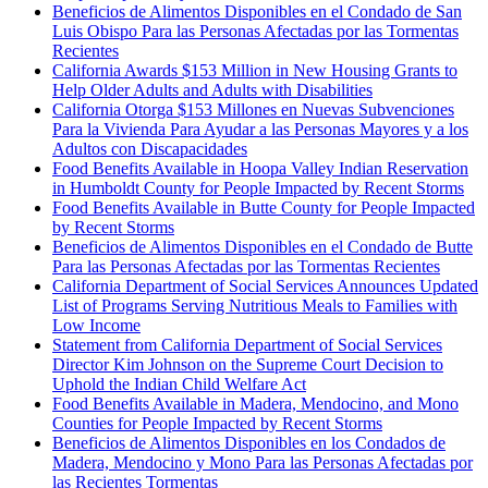
Beneficios de Alimentos Disponibles en el Condado de San
Luis Obispo Para las Personas Afectadas por las Tormentas
Recientes
California Awards $153 Million in New Housing Grants to
Help Older Adults and Adults with Disabilities
California Otorga $153 Millones en Nuevas Subvenciones
Para la Vivienda Para Ayudar a las Personas Mayores y a los
Adultos con Discapacidades
Food Benefits Available in Hoopa Valley Indian Reservation
in Humboldt County for People Impacted by Recent Storms
Food Benefits Available in Butte County for People Impacted
by Recent Storms
Beneficios de Alimentos Disponibles en el Condado de Butte
Para las Personas Afectadas por las Tormentas Recientes
California Department of Social Services Announces Updated
List of Programs Serving Nutritious Meals to Families with
Low Income
Statement from California Department of Social Services
Director Kim Johnson on the Supreme Court Decision to
Uphold the Indian Child Welfare Act
Food Benefits Available in Madera, Mendocino, and Mono
Counties for People Impacted by Recent Storms
Beneficios de Alimentos Disponibles en los Condados de
Madera, Mendocino y Mono Para las Personas Afectadas por
las Recientes Tormentas