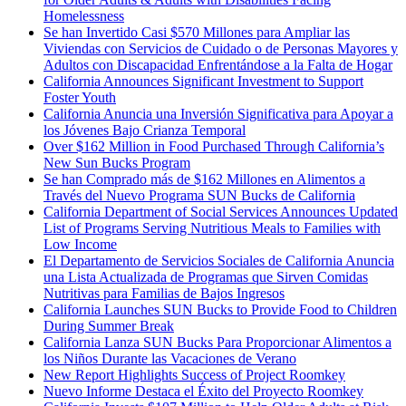
Homelessness
Se han Invertido Casi $570 Millones para Ampliar las
Viviendas con Servicios de Cuidado o de Personas Mayores y
Adultos con Discapacidad Enfrentándose a la Falta de Hogar
California Announces Significant Investment to Support
Foster Youth
California Anuncia una Inversión Significativa para Apoyar a
los Jóvenes Bajo Crianza Temporal
Over $162 Million in Food Purchased Through California’s
New Sun Bucks Program
Se han Comprado más de $162 Millones en Alimentos a
Través del Nuevo Programa SUN Bucks de California
California Department of Social Services Announces Updated
List of Programs Serving Nutritious Meals to Families with
Low Income
El Departamento de Servicios Sociales de California Anuncia
una Lista Actualizada de Programas que Sirven Comidas
Nutritivas para Familias de Bajos Ingresos
California Launches SUN Bucks to Provide Food to Children
During Summer Break
California Lanza SUN Bucks Para Proporcionar Alimentos a
los Niños Durante las Vacaciones de Verano
New Report Highlights Success of Project Roomkey
Nuevo Informe Destaca el Éxito del Proyecto Roomkey