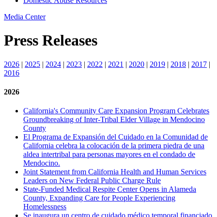
Domestic Abuse Resources
Media Center
Press Releases
2026
|
2025
|
2024
|
2023
|
2022
|
2021
|
2020
|
2019
|
2018
|
2017
|
2016
2026
California's Community Care Expansion Program Celebrates
Groundbreaking of Inter-Tribal Elder Village in Mendocino
County
El Programa de Expansión del Cuidado en la Comunidad de
California celebra la colocación de la primera piedra de una
aldea intertribal para personas mayores en el condado de
Mendocino.
Joint Statement from California Health and Human Services
Leaders on New Federal Public Charge Rule
State-Funded Medical Respite Center Opens in Alameda
County, Expanding Care for People Experiencing
Homelessness
Se inaugura un centro de cuidado médico temporal financiado