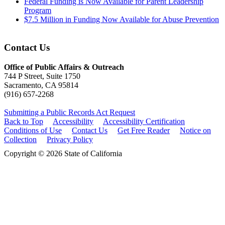
Federal Funding is Now Available for Parent Leadership
Program
$7.5 Million in Funding Now Available for Abuse Prevention
Contact Us
Office of Public Affairs & Outreach
744 P Street, Suite 1750
Sacramento, CA 95814
(916) 657-2268
Submitting a Public Records Act Request
Back to Top
Accessibility
Accessibility Certification
Conditions of Use
Contact Us
Get Free Reader
Notice on
Collection
Privacy Policy
Copyright © 2026 State of California