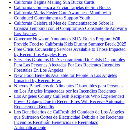
California Begins Mailing Sun Bucks Cards
California Comienza a Enviar Tarjetas de Sun Bucks
California Marks Foster Care Awareness Month with
Continued Commitment to Support Youth
California Celebra el Mes de Concientización Sobre la
Crianza Temporal con el Compromiso Constante de Apoyar a
Los Jóvenes
Governor Newsom Announces SUN Bucks Program Will
Provide Food to California Kids During Summer Break 2025
Free Crisis Counseling Services Available to Those Impacted
by Recent Los Angeles Fires
Servicios Gratuitos De Asesoramiento De Crisis Disponibles
Para Las Personas Afectadas Por Los Recientes Incendios
Forestales En Los Ángeles
New Food Benefits Available for People in Los Angeles
Impacted by Recent Fires
Nuevos Beneficios de Alimentos Disponibles para Personas
en Los Ángeles Impactadas por los Incendios Recientes
Los Angeles County CalFresh Recipients Who Experienced
Power Outages Due to Recent Fires Will Receive Automatic
Replacement Benefits
Los Beneficiarios de CalFresh del Condado de Los Ángeles
que Sufrieron Cortes de Electricidad Debido a los Recientes
Incendios Recibirán Beneficios de Reemplazo
Automáticamente