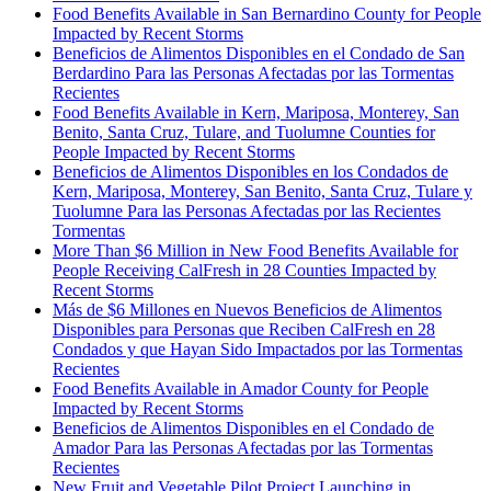
Food Benefits Available in San Bernardino County for People
Impacted by Recent Storms
Beneficios de Alimentos Disponibles en el Condado de San
Berdardino Para las Personas Afectadas por las Tormentas
Recientes
Food Benefits Available in Kern, Mariposa, Monterey, San
Benito, Santa Cruz, Tulare, and Tuolumne Counties for
People Impacted by Recent Storms
Beneficios de Alimentos Disponibles en los Condados de
Kern, Mariposa, Monterey, San Benito, Santa Cruz, Tulare y
Tuolumne Para las Personas Afectadas por las Recientes
Tormentas
More Than $6 Million in New Food Benefits Available for
People Receiving CalFresh in 28 Counties Impacted by
Recent Storms
Más de $6 Millones en Nuevos Beneficios de Alimentos
Disponibles para Personas que Reciben CalFresh en 28
Condados y que Hayan Sido Impactados por las Tormentas
Recientes
Food Benefits Available in Amador County for People
Impacted by Recent Storms
Beneficios de Alimentos Disponibles en el Condado de
Amador Para las Personas Afectadas por las Tormentas
Recientes
New Fruit and Vegetable Pilot Project Launching in