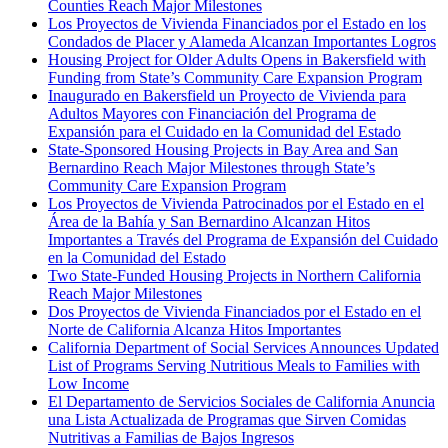
Counties Reach Major Milestones
Los Proyectos de Vivienda Financiados por el Estado en los
Condados de Placer y Alameda Alcanzan Importantes Logros
Housing Project for Older Adults Opens in Bakersfield with
Funding from State’s Community Care Expansion Program
Inaugurado en Bakersfield un Proyecto de Vivienda para
Adultos Mayores con Financiación del Programa de
Expansión para el Cuidado en la Comunidad del Estado
State-Sponsored Housing Projects in Bay Area and San
Bernardino Reach Major Milestones through State’s
Community Care Expansion Program
Los Proyectos de Vivienda Patrocinados por el Estado en el
Área de la Bahía y San Bernardino Alcanzan Hitos
Importantes a Través del Programa de Expansión del Cuidado
en la Comunidad del Estado
Two State-Funded Housing Projects in Northern California
Reach Major Milestones
Dos Proyectos de Vivienda Financiados por el Estado en el
Norte de California Alcanza Hitos Importantes
California Department of Social Services Announces Updated
List of Programs Serving Nutritious Meals to Families with
Low Income
El Departamento de Servicios Sociales de California Anuncia
una Lista Actualizada de Programas que Sirven Comidas
Nutritivas a Familias de Bajos Ingresos