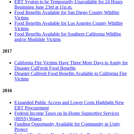
EBT System to be Temporarily Unavailable for 24 Hours
Beginning June 23rd at 11p.m.
Food Benefits Available for San Diego County Wildfire
Victims
Food Benefits Available for Los Angeles County Wildfire
Victims
Food Benefits Available for Southern California Wildfire
and/or Mudslide Victims
2017
California Fire Victims Have Three More Days to Apply for
Disaster CalFresh Food Benefits
Disaster Calfresh Food Benefits Available to California Fire
Victims
2016
Expanded Public Access and Lower Costs Highlight New
EBT Procurement
Federal Income Taxes on In-Home Supportive Services
(IHSS) Wages
Funding Opportunity Available for Community in Unity
Project