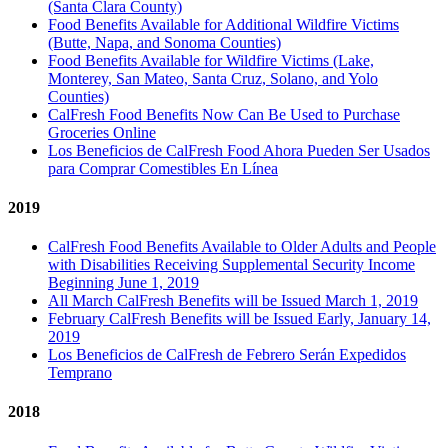
(Santa Clara County)
Food Benefits Available for Additional Wildfire Victims
(Butte, Napa, and Sonoma Counties)
Food Benefits Available for Wildfire Victims (Lake,
Monterey, San Mateo, Santa Cruz, Solano, and Yolo
Counties)
CalFresh Food Benefits Now Can Be Used to Purchase
Groceries Online
Los Beneficios de CalFresh Food Ahora Pueden Ser Usados
para Comprar Comestibles En Línea
2019
CalFresh Food Benefits Available to Older Adults and People
with Disabilities Receiving Supplemental Security Income
Beginning June 1, 2019
All March CalFresh Benefits will be Issued March 1, 2019
February CalFresh Benefits will be Issued Early, January 14,
2019
Los Beneficios de CalFresh de Febrero Serán Expedidos
Temprano
2018