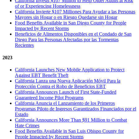
California Invests $107 Million to Help Older Adults at Risk
of or Experiencing Homelessness
California Invierte $107 Milliones Para Ayudar a las Personas
Mayores sin Hogar o en Riesgo Quedarse sin Hogar
Food Benefits Available in San Diego County for People
Impacted by Recent Storms
Beneficios de Alimentos Disponibles en el Condado de San
Diego Para las Personas Afectadas por las Tormentas
Recientes
2023
California Launches New Mobile Application to Protect
Against EBT Benefit Theft
California Lanza una Nueva Aplicación Móvil Para la
Protección Contra el Robo de Beneficios EBT
California Announces Launch of First State-Funded
Guaranteed Income Pilot Programs
California Anuncia el Lanzamiento de los Primeros
Programas Piloto de Ingresos Garantizados Financiados por el
Estado
California Announces More Than $91 Million to Combat
Hate Crimes
Food Benefits Available in San Luis Obispo County for
People Impacted by Recent Storms