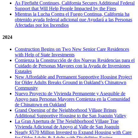
As Firefight Continues, California Secures Additional Federal
Support that Will Help People Impacted by the Fires
Mientras la Lucha Contra el Fuego Continua, California ha
obtenido ayuda federal adicional que Ayudará a las Personas
Afectadas por los Incendios
2024
Construction Begins on Two New Senior Care Residences
with Help of State Investments
Comienza la Construcción de dos Nuevas Residencias para el
Cuidado de Personas Mayores con la Ayuda de Inversiones
Estatales
New Affordable and Permanent Supportive Housing Project
for Older Adults Breaks Ground in Oakland’s Chinatown
Community
Nuevo Proyecto de Vivienda Permanente y Asequible de
Apoyo para Personas Mayores Comienza en la Comunidad
de Chinatown en Oakland
Grand Opening of the Neighborhood Village Brings
Additional Supportive Housing to the San Joaquin Valley
La Gran Apertura de The Neighborhood Village Trae
Vivienda Adicional de Apoyo al Valle de San Joaquín
Nearly $570 Million Invested to Expand Housing with Care
for Older Adults & Adults with Disabilities Facing