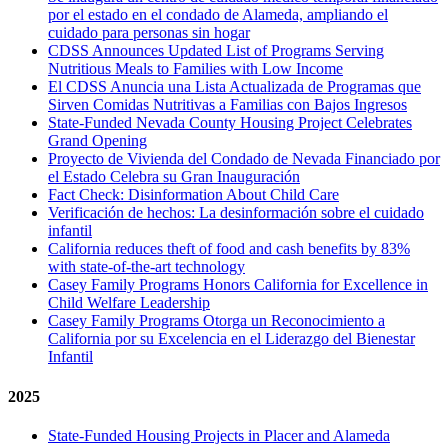
por el estado en el condado de Alameda, ampliando el
cuidado para personas sin hogar
CDSS Announces Updated List of Programs Serving
Nutritious Meals to Families with Low Income
El CDSS Anuncia una Lista Actualizada de Programas que
Sirven Comidas Nutritivas a Familias con Bajos Ingresos
State-Funded Nevada County Housing Project Celebrates
Grand Opening
Proyecto de Vivienda del Condado de Nevada Financiado por
el Estado Celebra su Gran Inauguración
Fact Check: Disinformation About Child Care
Verificación de hechos: La desinformación sobre el cuidado
infantil
California reduces theft of food and cash benefits by 83%
with state-of-the-art technology
Casey Family Programs Honors California for Excellence in
Child Welfare Leadership
Casey Family Programs Otorga un Reconocimiento a
California por su Excelencia en el Liderazgo del Bienestar
Infantil
2025
State-Funded Housing Projects in Placer and Alameda