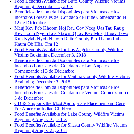
Food Benefits Available for Butte County Wildfire Victims
Beginning December 12, 2018
Beneficios de Comida Disponibles para Víctimas de los
Incendios Forestales del Condado de Butte Comenzando el
12 de Diciembre
Mauj Kev Pab Khoom Noj Rau Cov Neeg Uas Tau Raug
Kev Txom Nyem Los Ntawm Qhov Kev Muaj Hluav Taws
Kub Nyiab Nyob Ntawm Butte County Pib Thaum Lub
Kaum Ob Hlis, Tim 12
Food Benefits Available for Los Angeles County Wildfire
Victims Beginning December 3, 2018
Beneficios de Comida Disponibles para Víctimas de los
Incendios Forestales del Condado de Los Angeles
Comenzando el 3 de Diciembre
Food Benefits Available for Ventura County Wildfire Victims
Beginning December 3, 2018
Beneficios de Comida Disponibles para Víctimas de los
Incendios Forestales del Condado de Ventura Comenzando el
3 de Diciembre
CDSS Supports the Most Appropriate Placement and Care
For American Indian Children
Food Benefits Available for Lake County Wildfire Victims
Beginning August 22, 2018
Food Benefits Available for Shasta County Wildfire Victims
Beginning August 22, 2018