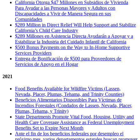
California Otorga $47 Millones en Subsidios de Vivienda
Para Ayudar a las Personas Mayores y Adultos con
Discapacidades a Vivir de Manera Segura en sus
Comunidades
$289 Million in Direct Relief Will Help Support and Stabilize
California’s Child Care Industry
$289 Millones en Asistencia Directa Ayudarán a Apoyar y a
Estabilizar la Industria del Cuidado Infantil de California
$500 Bonus Payments on the Way to In-Home Supportive
Services Providers
Entrega de Bonificación de $500 para Proveedores de
Servicios de Apoyo en el Hogar
2021
Food Benefits Available for Wildfire Victims (Lassen,
Nevada, Placer, Plumas, Tehama, and Trinity Counties)
Beneficios Alimentarios Disponibles Para Víctimas de
Incendios Forestales (Condados de Lassen, Nevada, Placer,
Plumas, Tehama, y Trinity)
State Departments Promote Vital Food, Housing, Utility and
Health Care Coverage Assistance as Federal Unemployment
Benefits Set to Expire Next Month
Ante el fin de los beneficios federales por desempleo el
próximo mes, varios departamentos estatales buscan promover