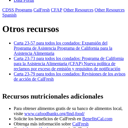
Data Portal
CDSS Programs
CalFresh
CFAP
Other Resources
Other Resources
Spanish
Otros recursos
Carta 23-57 para todos los condados: Expansión del
Programa de Asistencia Programa de California para la
Asistencia Alimentaria
Carta 23-73 para todos los condados: Programa de California
para la Asistencia Alimentaria (CFAP) Nueva política de
reclamos por exceso de emisión y requisitos de notificación
Carta 23-79 para todos los condados: Revisiones de los avisos
de acción de CalFresh
Recursos nutricionales adicionales
Para obtener alimentos gratis de su banco de alimentos local,
visite
www.cafoodbanks.org/find-food/
Solicite los beneficios de CalFresh en
BenefitsCal.com
Obtenga más información sobre
CalFresh