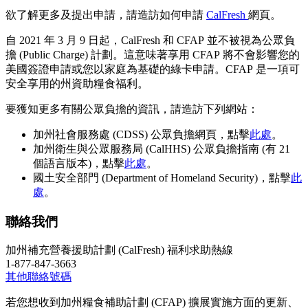
欲了解更多及提出申請，請造訪如何申請
CalFresh
網頁。
自 2021 年 3 月 9 日起，
CalFresh
和
CFAP
並不被視為公眾負
擔 (
Public Charge
) 計劃。這意味著享用
CFAP
將不會影響您的
美國簽證申請或您以家庭為基礎的綠卡申請。
CFAP
是一項可
安全享用的州資助糧食福利。
要獲知更多有關公眾負擔的資訊，請造訪下列網站：
加州社會服務處 (
CDSS
) 公眾負擔網頁，點擊
此處
。
加州衛生與公眾服務局 (
CalHHS
) 公眾負擔指南 (有 21
個語言版本)，點擊
此處
。
國土安全部門 (
Department of Homeland Security
)，點擊
此
處
。
聯絡我們
加州補充營養援助計劃 (
CalFresh
) 福利求助熱線
1-877-847-3663
其他聯絡號碼
若您想收到加州糧食補助計劃 (
CFAP
) 擴展實施方面的更新、