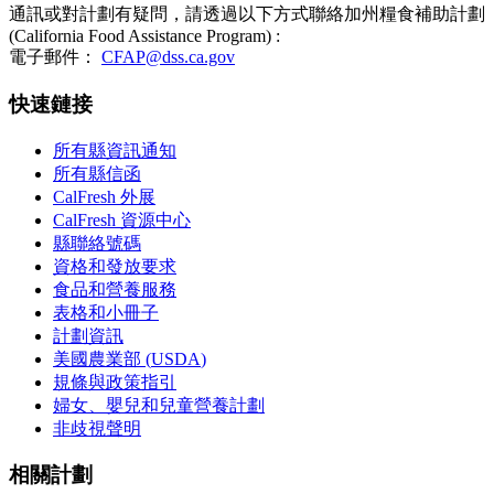
通訊或對計劃有疑問，請透過以下方式聯絡加州糧食補助計劃
(
California Food Assistance Program
) :
電子郵件：
CFAP@dss.ca.gov
快速鏈接
所有縣資訊通知
所有縣信函
CalFresh
外展
CalFresh
資源中心
縣聯絡號碼
資格和發放要求
食品和營養服務
表格和小冊子
計劃資訊
美國農業部 (
USDA
)
規條與政策指引
婦女、嬰兒和兒童營養計劃
非歧視聲明
相關計劃