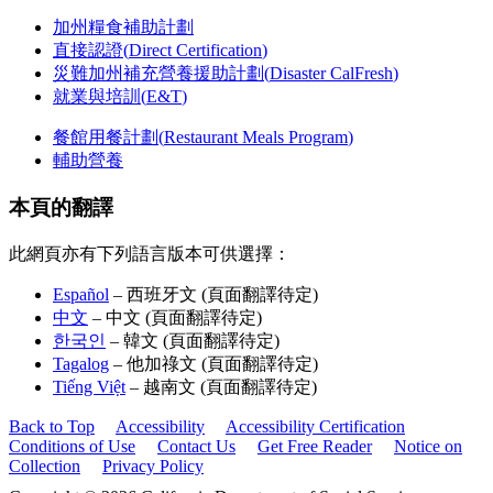
加州糧食補助計劃
直接認證(
Direct Certification
)
災難加州補充營養援助計劃(
Disaster CalFresh
)
就業與培訓(
E&T
)
餐館用餐計劃(
Restaurant Meals Program
)
輔助營養
本頁的翻譯
此網頁亦有下列語言版本可供選擇：
Español
– 西班牙文 (頁面翻譯待定)
中文
– 中文 (頁面翻譯待定)
한국인
– 韓文 (頁面翻譯待定)
Tagalog
– 他加祿文 (頁面翻譯待定)
Tiếng Việt
– 越南文 (頁面翻譯待定)
Back to Top
Accessibility
Accessibility Certification
Conditions of Use
Contact Us
Get Free Reader
Notice on
Collection
Privacy Policy